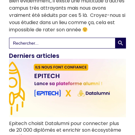
Bien évidemment, il existe une multitude d’autres
campus très attrayants mais nous avons
vraiment été séduits par ces 5 là. Croyez-nous si
vous étudiez dans un lieu comme ça, cela est
impossible de rater son année
Search 
Search
for:
Derniers articles
Epitech choisit Datalumni pour connecter plus
de 20 000 diplômés et enrichir son écosystème