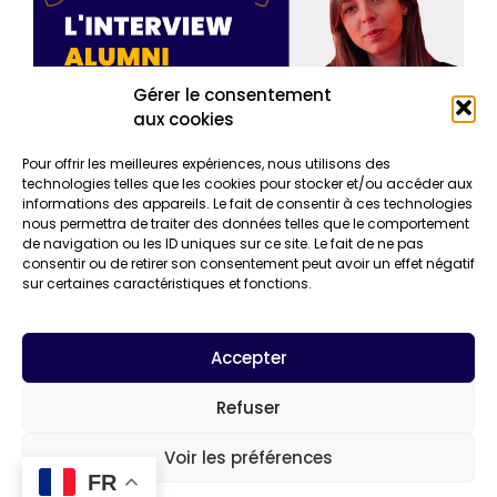
Gérer le consentement
aux cookies
Pour offrir les meilleures expériences, nous utilisons des
technologies telles que les cookies pour stocker et/ou accéder aux
informations des appareils. Le fait de consentir à ces technologies
L’ITW – Léa, chargée de communication à
nous permettra de traiter des données telles que le comportement
Copines de Voyage
de navigation ou les ID uniques sur ce site. Le fait de ne pas
consentir ou de retirer son consentement peut avoir un effet négatif
“Découvrir le monde entre filles”, c’est l’objectif de Léa
sur certaines caractéristiques et fonctions.
qui est chargée de communication et marketing à
Copines de Voyage. Située aux Papeteries, l’entreprise
est une agence de voyage d’un nouveau genre (et
Accepter
voisine de Datalumni). Elle permet aux filles
Refuser
En savoir +
Voir les préférences
FR