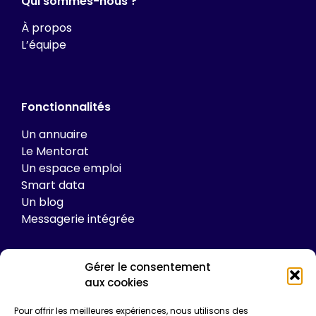
Qui sommes-nous ?
À propos
L’équipe
Fonctionnalités
Un annuaire
Le Mentorat
Un espace emploi
Smart data
Un blog
Messagerie intégrée
Gérer le consentement
Tarifs
aux cookies
Plateforme
Pour offrir les meilleures expériences, nous utilisons des