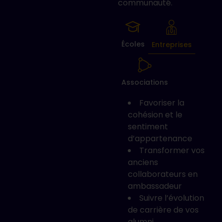
communauté.
Écoles
Entreprises
Associations
uer vos
Aider vos
Favoriser la
 vos
étudiants et jeunes
cohésion et le
a
diplômés à intégrer
sentiment
m
la
le monde
d’appartenance
le
professionnel
Transformer vos
c
Réaliser le suivi
anciens
s
nce
statistiques de
collaborateurs en
s
er vos
l’insertion
ambassadeur
s et la
professionnelle de
Suivre l’évolution
a
vos diplômés
de carrière de vos
c
une
Trouver des
alumni