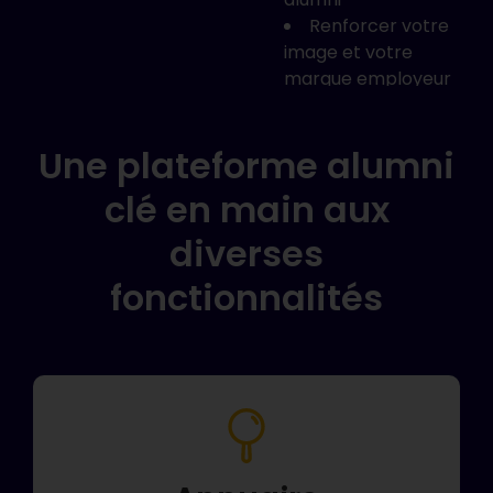
e
intervenants
Renforcer votre
c
fin de
qualifiés
image et votre
s
er
Favoriser la
marque employeur
s
cohésion et le
Diffuser vos
sentiment
nouvelles
Une plateforme alumni
d’appartenance
opportunités
Renforcer
professionnelles
clé en main aux
l’attractivité de la
formation
diverses
Développer une
fonctionnalités
base CRM pour la
formation continue