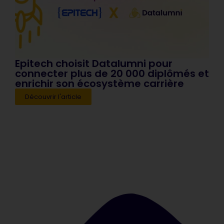
Epitech choisit Datalumni pour
Pix
connecter plus de 20 000 diplômés et
re
enrichir son écosystème carrière
co
Découvrir l'article
D