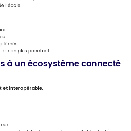
e l’école.
mni
eau
diplômés
 et non plus ponctuel.
ls à un écosystème connecté
 et interopérable
.
 eux