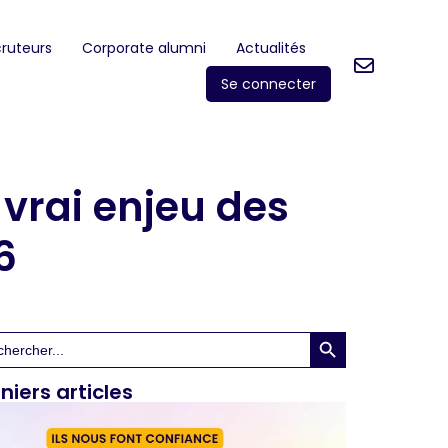
ruteurs
Corporate alumni
Actualités
Se connecter
 vrai enjeu des
6
Search Button
rch
niers articles