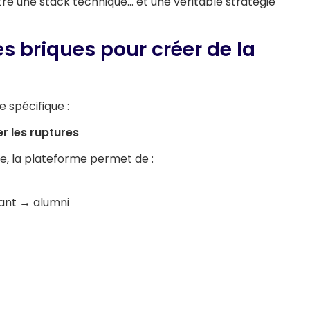
ntre une stack technique… et une véritable stratégie
s briques pour créer de la
 spécifique :
er les ruptures
e, la plateforme permet de :
iant → alumni