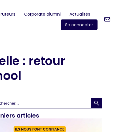
ruteurs
Corporate alumni
Actualités
Se connecter
lle : retour
hool
Search Button
rch
niers articles