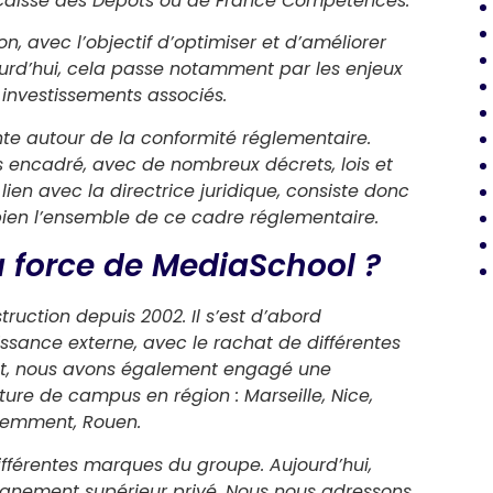
Caisse des Dépôts ou de France Compétences.
ion, avec l’objectif d’optimiser et d’améliorer
ourd’hui, cela passe notamment par les enjeux
les investissements associés.
nte autour de la conformité réglementaire.
s encadré, avec de nombreux décrets, lois et
lien avec la directrice juridique, consiste donc
ien l’ensemble de ce cadre réglementaire.
la force de MediaSchool ?
ruction depuis 2002. Il s’est d’abord
sance externe, avec le rachat de différentes
nt, nous avons également engagé une
ture de campus en région : Marseille, Nice,
cemment, Rouen.
fférentes marques du groupe. Aujourd’hui,
gnement supérieur privé. Nous nous adressons