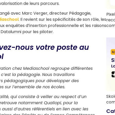
alorisation de leurs parcours.
hangé avec Marc Verger, directeur Pédagogie,
Pixe
iaschool
. Il revient sur les spécificités de son rôle, les
rec
com
 aux enquêtes d’insertion professionnelle et les raisons
Datalumni pour les piloter.
ivez-nous votre poste au
l
vation chez Mediaschool regroupe différentes
 c’est la pédagogie. Nous travaillons
urs pédagogiques pour développer des
es sur l’ensemble de nos écoles.
Skol
té, qui consiste à veiller au respect d’un
com
 retrouve notamment Qualiopi, pour la
s aussi d’autres référentiels en lien avec les
Ca