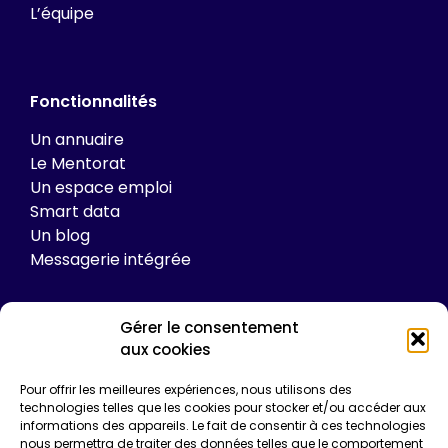
L’équipe
Fonctionnalités
Un annuaire
Le Mentorat
Un espace emploi
Smart data
Un blog
Messagerie intégrée
Gérer le consentement
Tarifs
aux cookies
Plateforme
Pour offrir les meilleures expériences, nous utilisons des
technologies telles que les cookies pour stocker et/ou accéder aux
Formations
informations des appareils. Le fait de consentir à ces technologies
Enquêtes de certification
nous permettra de traiter des données telles que le comportement