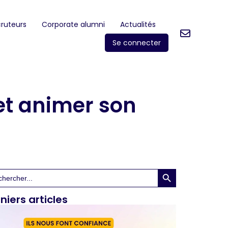
ruteurs
Corporate alumni
Actualités
Se connecter
 et animer son
Search Button
rch
niers articles