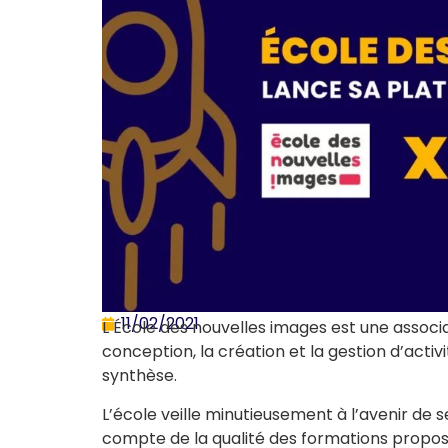
11/02/2021
L
’
École des nouvelles images est une associat
conception, la création et la gestion d’acti
synthèse.
L’école veille minutieusement à l’avenir de ses
compte de la qualité des formations propos