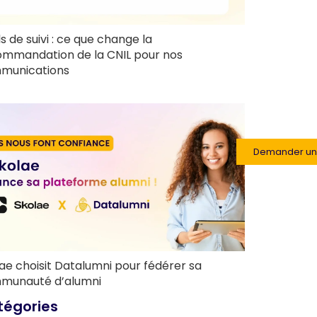
ls de suivi : ce que change la
ommandation de la CNIL pour nos
munications
Demander u
ae choisit Datalumni pour fédérer sa
munauté d’alumni
tégories