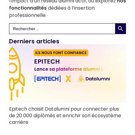
l’impact d’un réseau alumni actif, ou explorez
nos
fonctionnalités
dédiées à l’insertion
professionnelle.
Search 
Search
for:
Derniers articles
Epitech choisit Datalumni pour connecter plus
de 20 000 diplômés et enrichir son écosystème
carrière