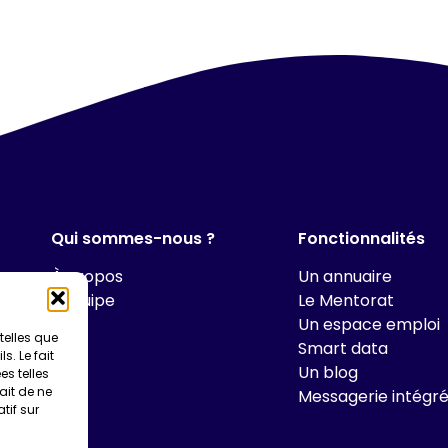
Qui sommes-nous ?
Fonctionnalités
À propos
Un annuaire
L’équipe
Le Mentorat
Un espace emploi
telles que
Smart data
. Le fait
Un blog
s telles
ait de ne
Messagerie intégr
tif sur