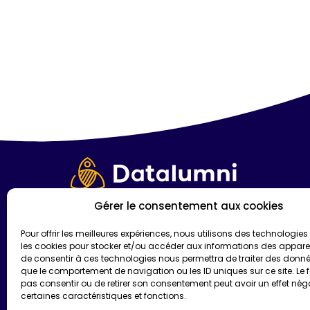
Gérer le consentement aux cookies
Les Papeteries Image Factory
1-3 Esplanade Augustin d’Aussedat
Pour offrir les meilleures expériences, nous utilisons des technologies 
74960, Cran-Gevrier
les cookies pour stocker et/ou accéder aux informations des appareils
de consentir à ces technologies nous permettra de traiter des donnée
Mail : contact@datalumni.com
que le comportement de navigation ou les ID uniques sur ce site. Le f
pas consentir ou de retirer son consentement peut avoir un effet néga
Tel : + 33 4 15 54 05 00
certaines caractéristiques et fonctions.