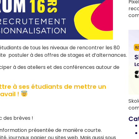
Pixe
rec
com
tudiants de tous les niveaux de rencontrer les 80
uite postuler à des offres de stages et d’alternances.
ciper à des ateliers et des conférences autour de
ttre à ses étudiants de mettre un
avail !
Skol
com
Ca
c des brèves !
information présentée de manière courte.
lité, journaux papier ou sites web. Mais aussi sous