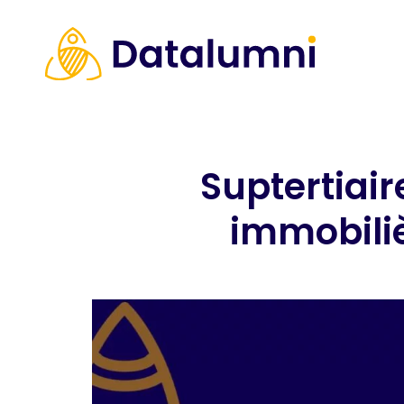
Suptertiair
immobiliè