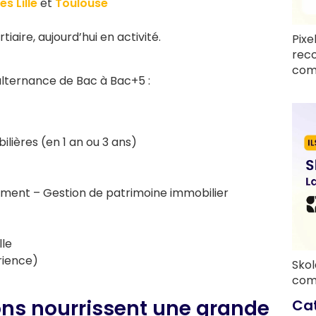
es
Lille
et
Toulouse
iaire, aujourd’hui en activité.
Pixe
rec
com
alternance de Bac à Bac+5 :
lières (en 1 an ou 3 ans)
ment – Gestion de patrimoine immobilier
lle
rience)
Skol
com
ons nourrissent une grande
Ca