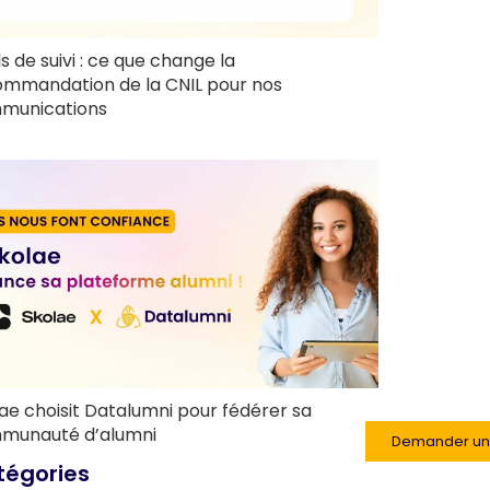
ls de suivi : ce que change la
ommandation de la CNIL pour nos
munications
ae choisit Datalumni pour fédérer sa
munauté d’alumni
Demander u
tégories