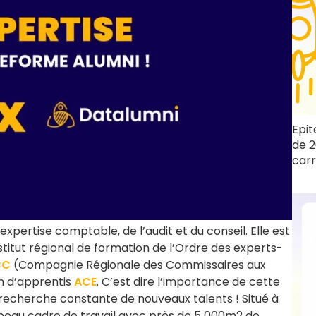
Epit
de 2
carr
expertise comptable, de l’audit et du conseil. Elle est
stitut régional de formation de l’Ordre des experts-
CC
(Compagnie Régionale des Commissaires aux
n d’apprentis
ACE
. C’est dire l’importance de cette
echerche constante de nouveaux talents ! Situé à
 beau cadre de travail avec près de 5 000m2 de