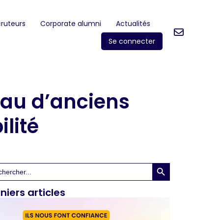
ruteurs
Corporate alumni
Actualités
Se connecter
eau d’anciens
lité
Search Button
rch
niers articles