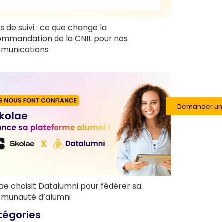
ls de suivi : ce que change la
ommandation de la CNIL pour nos
munications
Demander u
ae choisit Datalumni pour fédérer sa
munauté d’alumni
tégories