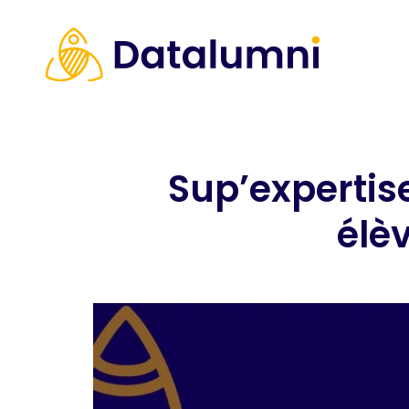
Sup’expertis
élè