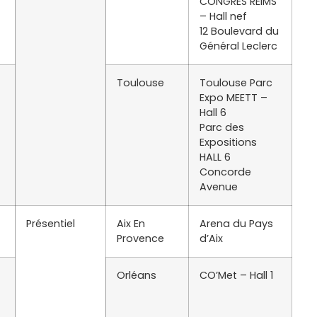
CONGRES REIMS
– Hall nef
12 Boulevard du
Général Leclerc
Toulouse
Toulouse Parc
Expo MEETT –
Hall 6
Parc des
Expositions
HALL 6
Concorde
Avenue
Présentiel
Aix En
Arena du Pays
Provence
d’Aix
Orléans
CO’Met – Hall 1