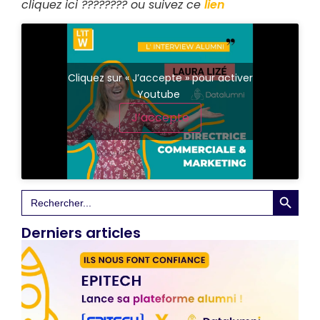
cliquez ici ???????? ou suivez ce
lien
Cliquez sur « J’accepte » pour activer
Youtube
J’accepte
Search 
Search
for:
Derniers articles