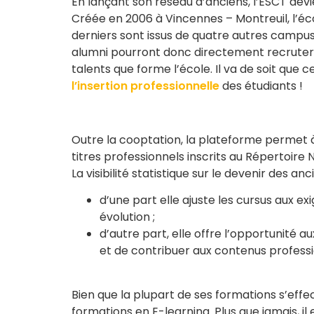
En lançant son réseau d’anciens, l’ESCT dev
Créée en 2006 à Vincennes – Montreuil, l’éc
derniers sont issus de quatre autres campus 
alumni pourront donc directement recruter l
talents que forme l’école. Il va de soit que c
l’insertion professionnelle
des étudiants !
Outre la cooptation, la plateforme permet à
titres professionnels inscrits au Répertoire 
La visibilité statistique sur le devenir des a
d’une part elle ajuste les cursus aux 
évolution ;
d’autre part, elle offre l’opportunité a
et de contribuer aux contenus professi
Bien que la plupart de ses formations s’eff
formations en E-learning. Plus que jamais, il 