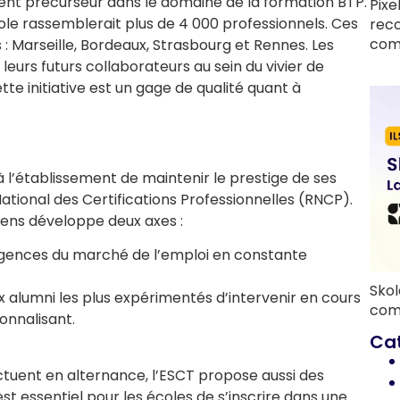
ient précurseur dans le domaine de la formation BTP.
Pixe
ole rassemblerait plus de 4 000 professionnels. Ces
rec
com
: Marseille, Bordeaux, Strasbourg et Rennes. Les
eurs futurs collaborateurs au sein du vivier de
ette initiative est un gage de qualité quant à
 l’établissement de maintenir le prestige de ses
National des Certifications Professionnelles (RNCP).
nciens développe deux axes :
exigences du marché de l’emploi en constante
Skol
ux alumni les plus expérimentés d’intervenir en cours
com
onnalisant.
Ca
ectuent en alternance, l’ESCT propose aussi des
est essentiel pour les écoles de s’inscrire dans une