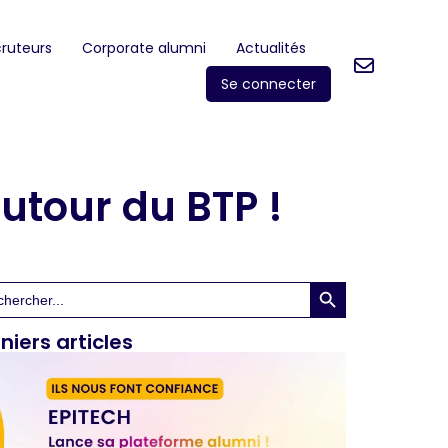
ruteurs
Corporate alumni
Actualités
Se connecter
utour du BTP !
Search Button
rch
niers articles