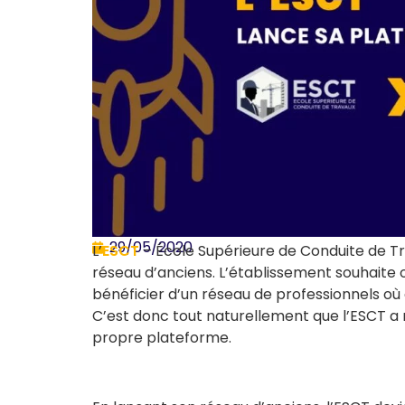
29/05/2020
L’
ESCT
–
École Supérieure de Conduite de T
réseau d’anciens. L’établissement souhaite o
bénéficier d’un réseau de professionnels où
C’est donc tout naturellement que l’ESCT a r
propre plateforme.