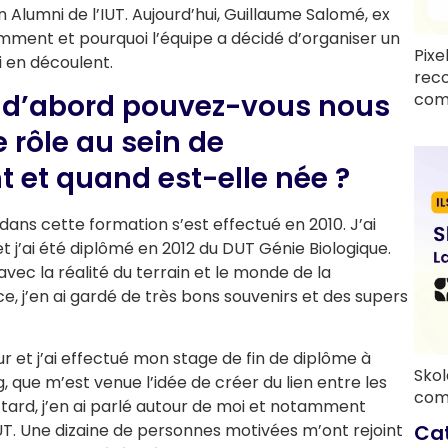
n Alumni de l’IUT. Aujourd’hui, Guillaume Salomé, ex
ment et pourquoi l’équipe a décidé d’organiser un
Pixe
i en découlent.
rec
t d’abord pouvez-vous nous
com
e rôle au sein de
 et quand est-elle née ?
ans cette formation s’est effectué en 2010. J’ai
t j’ai été diplômé en 2012 du DUT Génie Biologique.
vec la réalité du terrain et le monde de la
, j’en ai gardé de très bons souvenirs et des supers
eur et j’ai effectué mon stage de fin de diplôme à
Skol
g, que m’est venue l’idée de créer du lien entre les
com
 tard, j’en ai parlé autour de moi et notamment
Ca
IUT. Une dizaine de personnes motivées m’ont rejoint