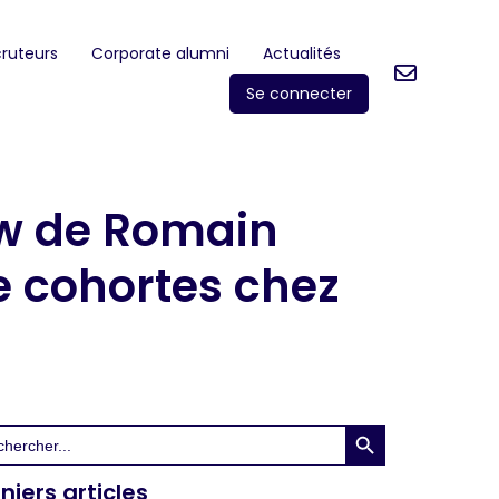
ruteurs
Corporate alumni
Actualités
Se connecter
iew de Romain
e cohortes chez
Search Button
rch
niers articles