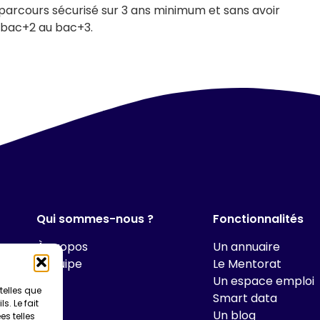
parcours sécurisé sur 3 ans minimum et sans avoir
u bac+2 au bac+3.
Qui sommes-nous ?
Fonctionnalités
À propos
Un annuaire
L’équipe
Le Mentorat
Un espace emploi
telles que
Smart data
. Le fait
Un blog
s telles