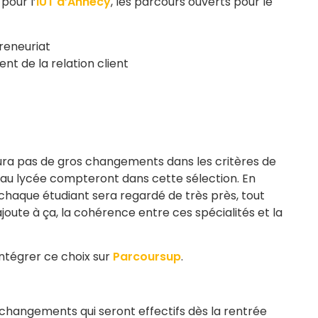
pour l’
IUT d’Annecy
, les parcours ouverts pour le
:
preneuriat
 de la relation client
 aura pas de gros changements dans les critères de
 au lycée compteront dans cette sélection. En
chaque étudiant sera regardé de très près, tout
joute à ça, la cohérence entre ces spécialités et la
intégrer ce choix sur
Parcoursup
.
 changements qui seront effectifs dès la rentrée