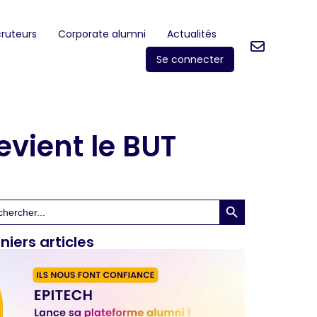
ruteurs
Corporate alumni
Actualités
Se connecter
evient le BUT
Search Button
rch
niers articles