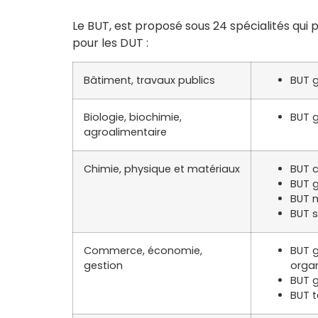
Le BUT, est proposé sous 24 spécialités qu
pour les DUT :
Bâtiment, travaux publics
BUT g
Biologie, biochimie,
BUT g
agroalimentaire
Chimie, physique et matériaux
BUT 
BUT g
BUT 
BUT s
Commerce, économie,
BUT g
gestion
orga
BUT g
BUT 