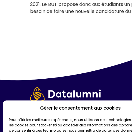
2021. Le BUT propose donc aux étudiants un 
besoin de faire une nouvelle candidature d
Gérer le consentement aux cookies
Les Papeteries Image Factory
1-3 Esplanade Augustin d’Aussedat
Pour offrir les meilleures expériences, nous utilisons des technologies 
74960, Cran-Gevrier
les cookies pour stocker et/ou accéder aux informations des appareils
de consentir à ces technologies nous permettra de traiter des donnée