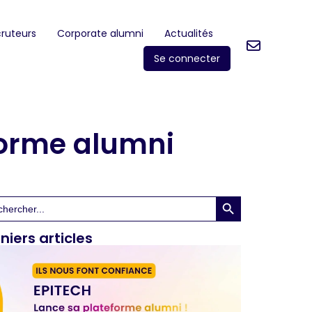
ruteurs
Corporate alumni
Actualités
Se connecter
forme alumni
Search Button
rch
niers articles