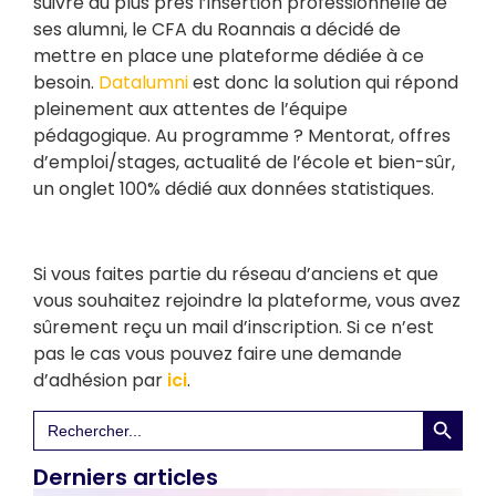
suivre au plus près l’insertion professionnelle de
ses alumni, le CFA du Roannais a décidé de
mettre en place une plateforme dédiée à ce
besoin.
Datalumni
est donc la solution qui répond
pleinement aux attentes de l’équipe
pédagogique. Au programme ? Mentorat, offres
d’emploi/stages, actualité de l’école et bien-sûr,
un onglet 100% dédié aux données statistiques.
Si vous faites partie du réseau d’anciens et que
vous souhaitez rejoindre la plateforme, vous avez
sûrement reçu un mail d’inscription. Si ce n’est
pas le cas vous pouvez faire une demande
d’adhésion par
ici
.
Search 
Search
for:
Derniers articles